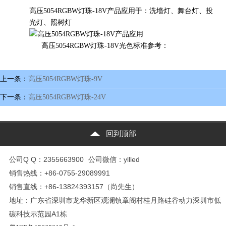
高压5054RGBW灯珠-18V
产品应用于：洗墙灯、舞台灯、投
光灯、照树灯
光色标准参考：
高压5054RGBW灯珠-18V
上一条：
高压5054RGBW灯珠-9V
下一条：
高压5054RGBW灯珠-24V
回到顶部
公司Q Q：2355663900
公司微信：yllled
销售热线：+86-0755-29089991
销售直线：+86-13824393157（尚先生）
地址：广东省深圳市龙华新区观澜镇章阁村桂月路硅谷动力深圳市低
碳科技示范园A1栋