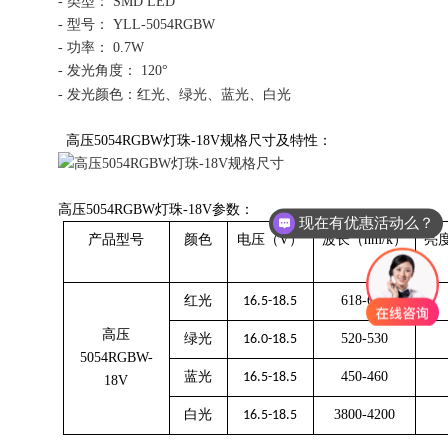
- 类型： SMD LED
- 型号： YLL-5054RGBW
- 功率： 0.7W
- 发光角度： 120°
- 发光颜色：红光、绿光
、蓝光、白光
高压5054RGBW灯珠-18V规格尺寸及
特性：
高压5054RGBW灯珠-18V
参数：
现在有优惠活动么？
产品型号
颜色
电压（
V）
波长（
nm/k）
亮
红光
618-628
16.5-18.5
高压
绿光
520-530
16.0-18.5
5054RGBW-
蓝光
450-460
16.5-18.5
18V
白光
3800-4200
16.5-18.5