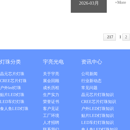
+More
2026-03月
217
1
2
灯珠分类
宇亮光电
资讯中心
晶元芯片灯珠
关于宇亮
公司新闻
CREE芯片灯珠
展会回顾
行业新动态
户外led灯珠
成长历程
常见问题
贴片LED灯珠
生产实力
晶元芯片灯珠知识
LED车灯灯珠
荣誉证书
CREE芯片灯珠知识
食人鱼LED灯珠
客户见证
户外LED灯珠知识
工厂环境
贴片LED灯珠知识
人才招聘
LED车灯灯珠知识
联系我们
食人鱼LED灯珠知识