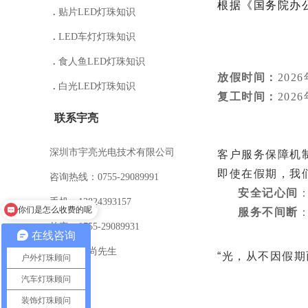
根据《国务院办公
.
贴片LED灯珠知识
.
LED车灯灯珠知识
.
食人鱼LED灯珠知识
放假时间：
202
.
白光LED灯珠知识
复工时间：
20
联系宇亮
深圳市宇亮光电技术有限公司
客户服务保障机
即使在假期，我
咨询热线：0755-29089991
安全记心间
你们是怎么收费的呢
手机：13824393157
服务不间断
现在有优惠活动吗
传真：0755-29089931
在线咨询
联系人：尚先生
“光，从不因假期
户外灯珠顾问
汽车灯珠顾问
装饰灯珠顾问