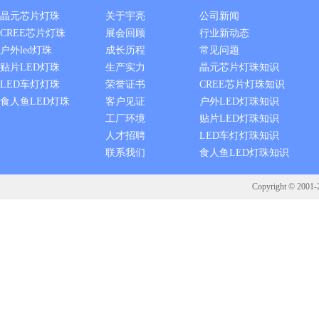
晶元芯片灯珠
关于宇亮
公司新闻
CREE芯片灯珠
展会回顾
行业新动态
户外led灯珠
成长历程
常见问题
贴片LED灯珠
生产实力
晶元芯片灯珠知识
LED车灯灯珠
荣誉证书
CREE芯片灯珠知识
食人鱼LED灯珠
客户见证
户外LED灯珠知识
工厂环境
贴片LED灯珠知识
人才招聘
LED车灯灯珠知识
联系我们
食人鱼LED灯珠知识
Copyright © 2