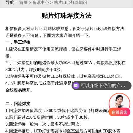
导航：
>
>
首页
资讯中心
贴片LED灯珠知识
贴片灯珠焊接方法
相信很多人对
比较熟悉，但对于贴片led灯珠焊接方法
贴片led灯珠
还是很多人不清楚，下面为大家详细介绍一下。
一．手工焊接
1.建议在正常情况下使用回流焊接，仅在需要修补时进行手工焊
接。
2.手工焊接使用的电烙铁最大功率不可超过30W，焊接温度控制在
300℃以内，焊接时间少于3秒。
3.烙铁焊头不可碰及贴片LED灯珠胶体，以免高温损坏LED灯珠。
4.当引脚受热至85℃或高于此温度是贴片LED灯珠不可受压，否则
可以介绍下你们的产品么？
金线容易断开。
二．回流焊接
1.回流焊接峰值温度：260℃或低于此温度值（灯珠表面温度）。
2.温升高过210℃所需时间：30秒或少于30秒。
3.回流焊接一般为一次，最多不超过两次。
4.回流焊接后，LED灯珠需要冷却至室温后方可碰触LED胶体表