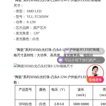
“陶瓷”系列5050白光灯珠-凸头8-12W
-户外贴片LED灯珠规格
尺寸：
- 类型： SMD LED
- 型号： YLL-TC5050W
- 功率： 8-12W
- 芯片品牌： 国产芯片
- 发光角度： 120°
- 发光颜色：白光
现在有优惠活动么？
“陶瓷”系列5050白光灯珠-凸头8-12W
-户外贴片LED灯珠
规
格尺寸及
特性：大功率、高亮度、发光效率高、低阻抗
可以介绍下你们的产品么？
“陶瓷”系列5050白光灯珠-凸头8-12W
-户外贴片LED灯珠
参
数：
产品型号
颜色
电压（
V）
波长
（
nm/k）
（
mc
5050白光
白光
2.8-3.6
1600-10000
230