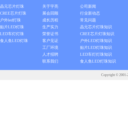
晶元芯片灯珠
关于宇亮
公司新闻
CREE芯片灯珠
展会回顾
行业新动态
户外led灯珠
成长历程
常见问题
贴片LED灯珠
生产实力
晶元芯片灯珠知识
LED车灯灯珠
荣誉证书
CREE芯片灯珠知识
食人鱼LED灯珠
客户见证
户外LED灯珠知识
工厂环境
贴片LED灯珠知识
人才招聘
LED车灯灯珠知识
联系我们
食人鱼LED灯珠知识
Copyright © 2