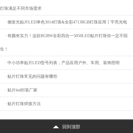
灯珠满足不同市场需求
· 侧发光贴片LED单色3014灯珠&全彩4713RGB灯珠应用丨宇亮光电
· 有颜有实力！这款RGBW全彩四合一5050LED贴片灯珠你一定不陌
生！
· 中小功率贴片LED型号列表，产品应用户外、车用、装饰照明
· 贴片灯珠常见的问题有哪些
· 贴片led封装厂家
· 贴片灯珠焊接方法
回到顶部